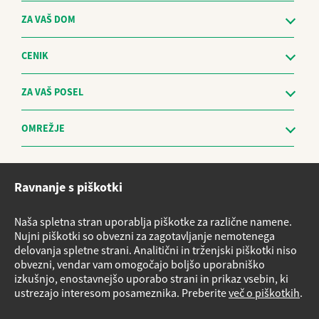
ZA VAŠ DOM
CENIK
ZA VAŠ POSEL
OMREŽJE
Etični kodeks
Ravnanje s piškotki
Sistem za prijavo nepravilnosti in obravnavo prijaviteljev - The
Whistleblowing Management System
Naša spletna stran uporablja piškotke za različne namene.
Vloge za storitve
Nujni piškotki so obvezni za zagotavljanje nemotenega
delovanja spletne strani. Analitični in trženjski piškotki niso
Načrt nujnih ukrepov v primeru izrednih razmer
obvezni, vendar vam omogočajo boljšo uporabniško
Izvensodno reševanje potrošniških sporov
izkušnjo, enostavnejšo uporabo strani in prikaz vsebin, ki
ustrezajo interesom posameznika. Preberite
več o piškotkih
.
Varnostni listi