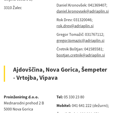
Daniel Kronovšek: 041369407;
3310 Žalec
daniel.kronovsek@adriaplin.si
Rok Drev: 031320046;
rok.drev@adriaplin.si
Gregor Tomažič: 031767112;
gregor.tomazic@adriaplin.si
Čretnik Boštjan: 041585581;
bostjan.cretnik@adriaplin.si
Ajdovščina, Nova Gorica, Šempeter
- Vrtojba, Vipava
Proinženiring d.o.o.
Tel:
05 330 23 80
Mednarodni prehod 2 B
Mobitel:
041 641 222 (dežurni);
5000 Nova Gorica