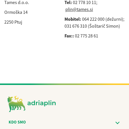
Tames d.o.o.
Tel:
02 778 10 11;
plin@tames.si
Ormoška 14
Mobitel:
064 222 000 (dežurni);
2250 Ptuj
031 676 310 (Šoštarič Simon)
Fax::
02 775 28 61
KDO SMO