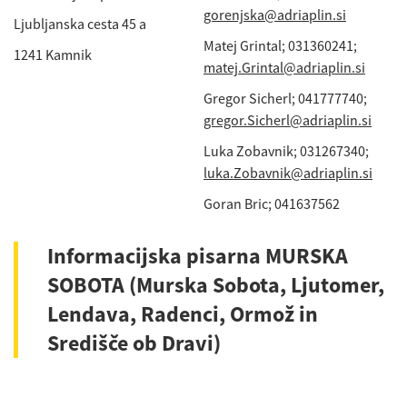
gorenjska@adriaplin.si
Ljubljanska cesta 45 a
Matej Grintal; 031360241;
1241 Kamnik
matej.Grintal@adriaplin.si
Gregor Sicherl; 041777740;
gregor.Sicherl@adriaplin.si
Luka Zobavnik; 031267340;
luka.Zobavnik@adriaplin.si
Goran Bric; 041637562
Informacijska pisarna MURSKA
SOBOTA (Murska Sobota, Ljutomer,
Lendava, Radenci, Ormož in
Središče ob Dravi)