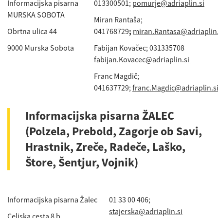
Informacijska pisarna
013300501;
pomurje@adriaplin.si
MURSKA SOBOTA
Miran Rantaša;
Obrtna ulica 44
041768729
;
miran.Rantasa@adriaplin.
9000 Murska Sobota
Fabijan Kovačec; 031335708
fabijan.Kovacec@adriaplin.si
Franc Magdič;
041637729;
franc.Magdic@adriaplin.s
Informacijska pisarna ŽALEC
(Polzela, Prebold, Zagorje ob Savi,
Hrastnik, Zreče, Radeče, Laško,
Štore, Šentjur, Vojnik)
Informacijska pisarna Žalec
01 33 00 406;
stajerska@adriaplin.si
Celjska cesta 8 b,