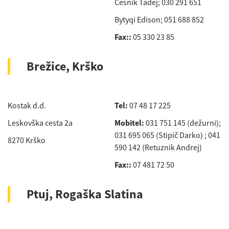
Česnik Tadej; 030 291 651
Bytyqi Edison; 051 688 852
Fax::
05 330 23 85
Brežice, Krško
Kostak d.d.
Tel:
07 48 17 225
Leskovška cesta 2a
Mobitel:
031 751 145 (dežurni);
031 695 065 (Stipič Darko) ; 041
8270 Krško
590 142 (Retuznik Andrej)
Fax::
07 481 72 50
Ptuj, Rogaška Slatina