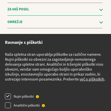
ZA VAŠ POSEL
OMREŽJE
Etični kodeks
Ravnanje s piškotki
Sistem za prijavo nepravilnosti in obravnavo prijaviteljev - The
Whistleblowing Management System
Naša spletna stran uporablja piškotke za različne namene.
Vloge za storitve
Nujni piškotki so obvezni za zagotavljanje nemotenega
delovanja spletne strani. Analitični in trženjski piškotki niso
Načrt nujnih ukrepov v primeru izrednih razmer
obvezni, vendar vam omogočajo boljšo uporabniško
Izvensodno reševanje potrošniških sporov
izkušnjo, enostavnejšo uporabo strani in prikaz vsebin, ki
ustrezajo interesom posameznika. Preberite
več o piškotkih
.
Varnostni listi
Obrazec Podatki o plinskih napravah
Nujni piškotki
Pregled plinske napeljave
Videonadzor
Analitični piškotki