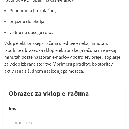
računov v PDF obliki na vaš e-naslov.
Popolnoma brezplačno,
prijazno do okolja,
vedno na dosegu roke.
Vklop elektronskega računa ureditve v nekaj minutah.
Izpolnite obrazec za vklop elektronskega računa in v nekaj
minutah boste na izbran e-naslov v potrditev prejeli soglasje
za vklop izbrane storitve. V primeru potrditve bo storitev
aktivirana s 1. dnem naslednjega meseca.
Obrazec za vklop e-računa
Ime