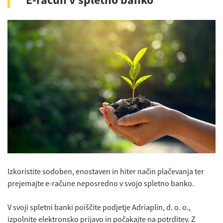
Izkoristite sodoben, enostaven in hiter način plačevanja ter
prejemajte e-račune neposredno v svojo spletno banko.
V svoji spletni banki poiščite podjetje Adriaplin, d. o. o.,
izpolnite elektronsko prijavo in počakajte na potrditev. Z