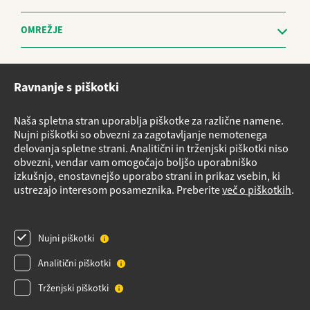
OMREŽJE
Etični kodeks
Ravnanje s piškotki
Sistem za prijavo nepravilnosti in obravnavo prijaviteljev - The
Whistleblowing Management System
Naša spletna stran uporablja piškotke za različne namene.
Vloge za storitve
Nujni piškotki so obvezni za zagotavljanje nemotenega
delovanja spletne strani. Analitični in trženjski piškotki niso
Načrt nujnih ukrepov v primeru izrednih razmer
obvezni, vendar vam omogočajo boljšo uporabniško
Izvensodno reševanje potrošniških sporov
izkušnjo, enostavnejšo uporabo strani in prikaz vsebin, ki
ustrezajo interesom posameznika. Preberite
več o piškotkih
.
Varnostni listi
Obrazec Podatki o plinskih napravah
Nujni piškotki
Pregled plinske napeljave
Analitični piškotki
Videonadzor
Obvestilo o obdelavi osebnih podatkov za dobavitelje_izvajalce
Trženjski piškotki
Obvestilo o obdelavi osebnih podatkov za stranke